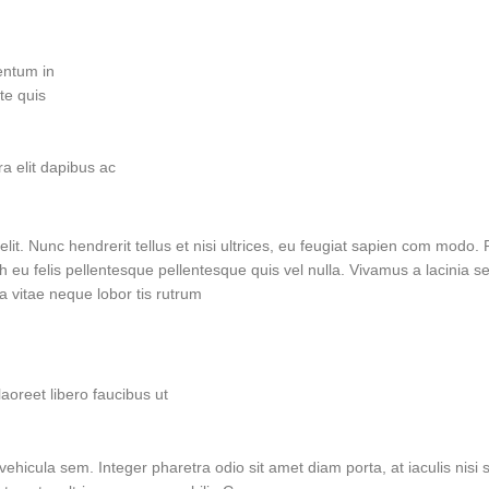
entum in.
e quis.
 elit dapibus ac.
lit. Nunc hendrerit tellus et nisi ultrices, eu feugiat sapien com modo. 
 eu felis pellentesque pellentesque quis vel nulla. Vivamus a lacinia sem
 vitae neque lobor tis rutrum.
aoreet libero faucibus ut
et vehicula sem. Integer pharetra odio sit amet diam porta, at iaculis nis