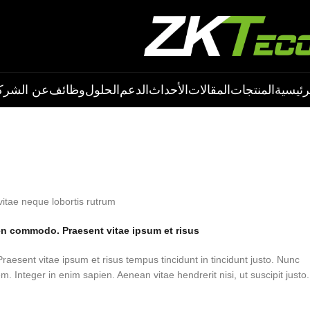
رئيسية
المنتجات
المقالات
الأحداث
الدعم
الحلول
وظائف
عن الشرك
Integer in enim sapien. Aenean vitae hendrerit nisi, ut suscipit justo. Duis hendrerit sceleri sque dui. Donec ornare massa vitae neque lobortis rutrum.
pien commodo. Praesent vitae ipsum et risus.
Praesent vitae ipsum et risus tempus tincidunt in tincidunt justo. Nunc
. Integer in enim sapien. Aenean vitae hendrerit nisi, ut suscipit justo.