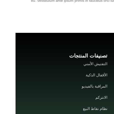
eu. Vestibulum ante ipsum primis in faucibus orci lu
تصنيفات المنتجات
التفتيش الأمني
الأقفال الذكية
المراقبة بالفيديو
الانتركم
نظام نقاط البيع