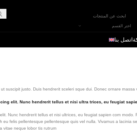
اختر القسم
ة
اتصل بنا
cing elit. Nunc hendrerit tellus et nisi ultra trices, eu feugiat sa
lit. Nunc hendrerit tellus et nisi ultrices, eu feugiat sapien com modo. 
 eu felis pellentesque pellentesque quis vel nulla. Vivamus a lacinia sem
 vitae neque lobor tis rutrum.