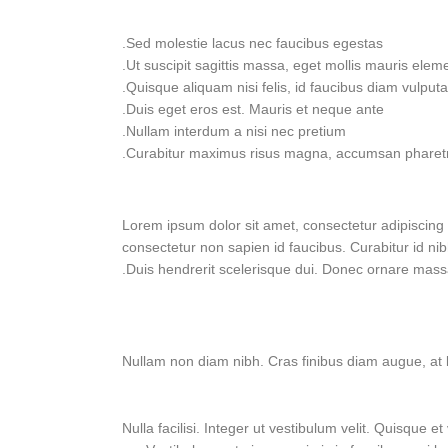
Sed molestie lacus nec faucibus egestas.
Ut suscipit sagittis massa, eget mollis mauris elem
Quisque aliquam nisi felis, id faucibus diam vulputat
Duis eget eros est. Mauris et neque ante.
Nullam interdum a nisi nec pretium.
Curabitur maximus risus magna, accumsan pharetra
Lorem ipsum dolor sit amet, consectetur adipiscing e
consectetur non sapien id faucibus. Curabitur id nibh
Duis hendrerit scelerisque dui. Donec ornare massa
Nullam non diam nibh. Cras finibus diam augue, at l
Nulla facilisi. Integer ut vestibulum velit. Quisque 