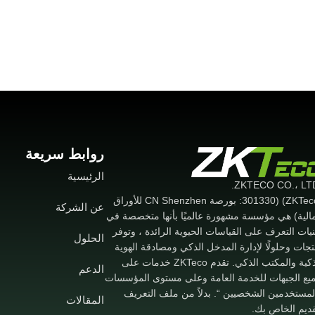
روابط سريعة
الرئيسية
(ZKTeco) (301330: بورصة CN Shenzhen للأوراق
عن الشركة
مالية) هي مؤسسة مشهورة عالميًا بأنها متخصصة في
نيات التعرف على القياسات الحيوية الرائدة ، وتوفر
الحلول
تجات وحلولًا لإدارة المدخل الذكي ومصادقة الهوية
الذكية والمكتب الذكي. تقدم ZKTeco خدمات على
الدعم
يع الجبهات للخدمة العامة وعلى مستوى المؤسسات
لمستخدمين الشخصيين “. بدلاً من ملف التعريف
المقالات
قديم الخاص بك.