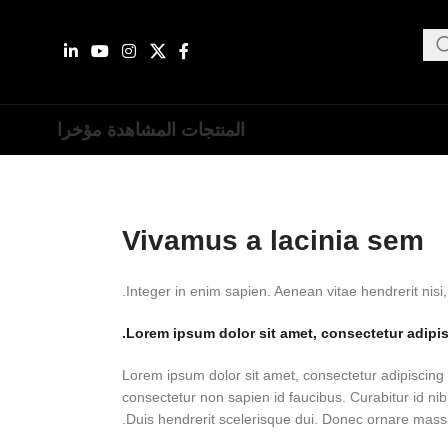
المنتجات المشاهدة مؤخرا
Vivamus a lacinia sem
Lorem ipsum
dolor sit amet
, consectetur adipis
Lorem ipsum dolor sit amet, consectetur adipiscing e
consectetur non sapien id faucibus. Curabitur id nibh
Duis hendrerit scelerisque dui. Donec ornare massa