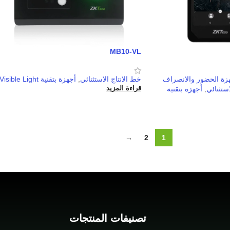
MB10-VL
زة الحضور والانصراف
خط الانتاج الاستثنائي
,
أجهزة بتقنية Visible Light
استثنائي
,
أجهزة بتقنية
قراءة المزيد
→
2
1
تصنيفات المنتجات