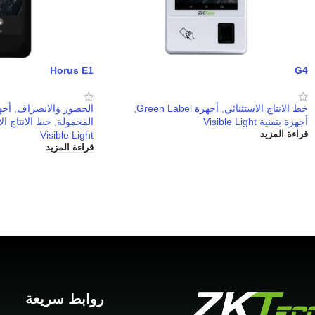
Horus E1
G4
خط الانتاج الاستثنائي
,
أجهزة Green Label
,
الحضور والانصراف
,
أجه
أجهزة بتقنية Visible Light
المحمولة
,
خط الانتاج ال
Visible Light
قراءة المزيد
قراءة المزيد
روابط سريعة