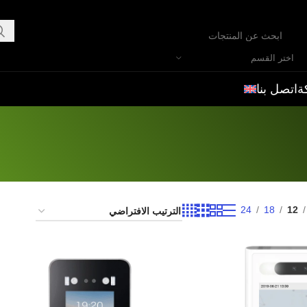
اختر القسم
ة
اتصل بنا
24
18
12