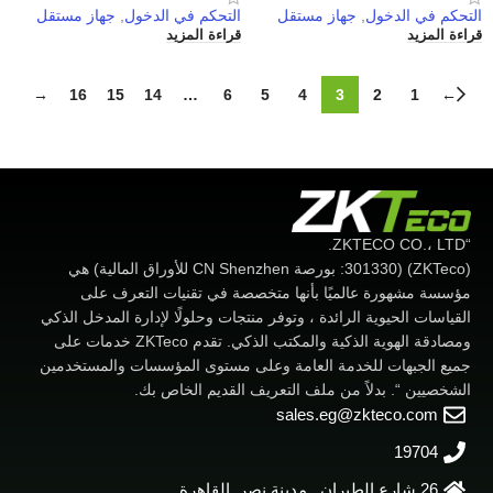
التحكم في الدخول
,
جهاز مستقل
التحكم في الدخول
,
جهاز مستقل
قراءة المزيد
قراءة المزيد
→
16
15
14
…
6
5
4
3
2
1
←
“ZKTECO CO.، LTD.
(ZKTeco) (301330: بورصة CN Shenzhen للأوراق المالية) هي
مؤسسة مشهورة عالميًا بأنها متخصصة في تقنيات التعرف على
القياسات الحيوية الرائدة ، وتوفر منتجات وحلولًا لإدارة المدخل الذكي
ومصادقة الهوية الذكية والمكتب الذكي. تقدم ZKTeco خدمات على
جميع الجبهات للخدمة العامة وعلى مستوى المؤسسات والمستخدمين
الشخصيين “. بدلاً من ملف التعريف القديم الخاص بك.
sales.eg@zkteco.com
19704
26 شارع الطيران , مدينة نصر ,القاهرة