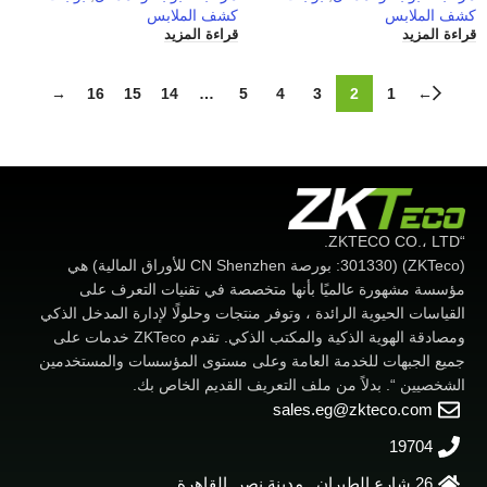
كشف الملابس
كشف الملابس
قراءة المزيد
قراءة المزيد
→
16
15
14
…
5
4
3
2
1
←
“ZKTECO CO.، LTD.
(ZKTeco) (301330: بورصة CN Shenzhen للأوراق المالية) هي
مؤسسة مشهورة عالميًا بأنها متخصصة في تقنيات التعرف على
القياسات الحيوية الرائدة ، وتوفر منتجات وحلولًا لإدارة المدخل الذكي
ومصادقة الهوية الذكية والمكتب الذكي. تقدم ZKTeco خدمات على
جميع الجبهات للخدمة العامة وعلى مستوى المؤسسات والمستخدمين
الشخصيين “. بدلاً من ملف التعريف القديم الخاص بك.
sales.eg@zkteco.com
19704
26 شارع الطيران , مدينة نصر ,القاهرة