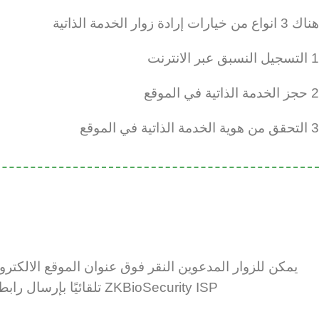
هناك 3 انواع من خيارات إرادة زوار الخدمة الذاتية
1 التسجيل النسبق عبر الانترنت
2 حجز الخدمة الذاتية في الموقع
3 التحقق من هوية الخدمة الذاتية في الموقع
يمكن للزوار المدعوين النقر فوق عنوان الموقع الالكترو
‎ZKBioSecurity ISP تلقائيًا بإرسال رابط إنشاء رمز الاستجابة السريعة عبر البريد الإلكتروني للزائر للدخول إليه منطقة آمنة.