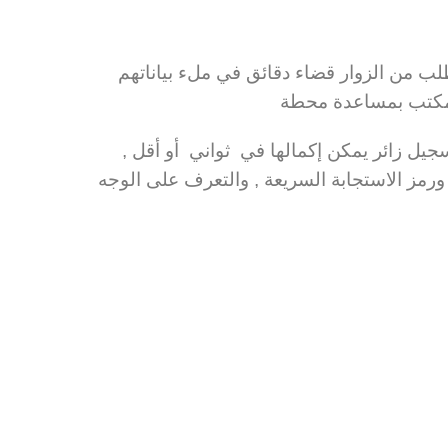
يطلب من الزوار قضاء دقائق في ملء بياناتهم
المكتب بمساعدة محطة
‎ZKBioSecurity ‏ تقدم ‎ZKTeco عملية تسجيل زائر يمكن إكمالها في ثواني ‏ أو أقل ,
ورمز الاستجابة السريعة , والتعرف على الوجه