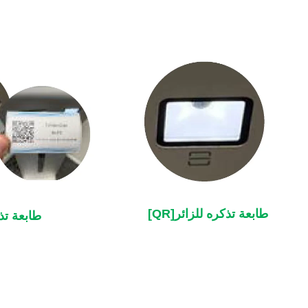
طابعة تذكره للزائر[QR]
طابعة تذ