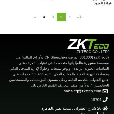
قراءة المزيد
→
4
3
2
1
←
“ZKTECO CO.، LTD.
(ZKTeco) (301330: بورصة CN Shenzhen للأوراق المالية) هي
مؤسسة مشهورة عالميًا بأنها متخصصة في تقنيات التعرف على
القياسات الحيوية الرائدة ، وتوفر منتجات وحلولًا لإدارة المدخل الذكي
ومصادقة الهوية الذكية والمكتب الذكي. تقدم ZKTeco خدمات على
جميع الجبهات للخدمة العامة وعلى مستوى المؤسسات والمستخدمين
الشخصيين “. بدلاً من ملف التعريف القديم الخاص بك.
sales.eg@zkteco.com
19704
26 شارع الطيران , مدينة نصر ,القاهرة
روابط سريعة