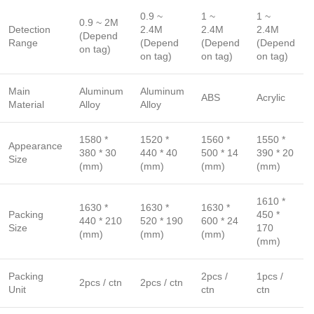
0.9 ~
1 ~
1 ~
0.9 ~ 2M
Detection
2.4M
2.4M
2.4M
(Depend
Range
(Depend
(Depend
(Depend
on tag)
on tag)
on tag)
on tag)
Main
Aluminum
Aluminum
ABS
Acrylic
Material
Alloy
Alloy
1580 *
1520 *
1560 *
1550 *
Appearance
380 * 30
440 * 40
500 * 14
390 * 20
Size
(mm)
(mm)
(mm)
(mm)
1610 *
1630 *
1630 *
1630 *
Packing
450 *
440 * 210
520 * 190
600 * 24
Size
170
(mm)
(mm)
(mm)
(mm)
Packing
2pcs /
1pcs /
2pcs / ctn
2pcs / ctn
Unit
ctn
ctn