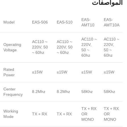
المواصفات
EAS-
EAS-
Model
EAS-506
EAS-510
AMT10
AMT10A
AC110 ~
AC110 ~
AC110 ~
AC110 ~
Operating
220V,
220V,
220V, 50
220V, 50
Voltage
50 ~
50 ~
~ 60hz
~ 60hz
60hz
60hz
Rated
≤15W
≤15W
≤15W
≤15W
Power
Center
8.2Mhz
8.2Mhz
58Khz
58Khz
Frequency
TX + RX
TX + RX
Working
TX + RX
TX + RX
OR
OR
Mode
MONO
MONO