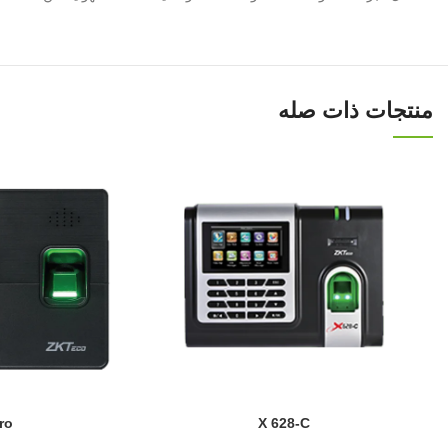
منتجات ذات صله
ro
X 628-C