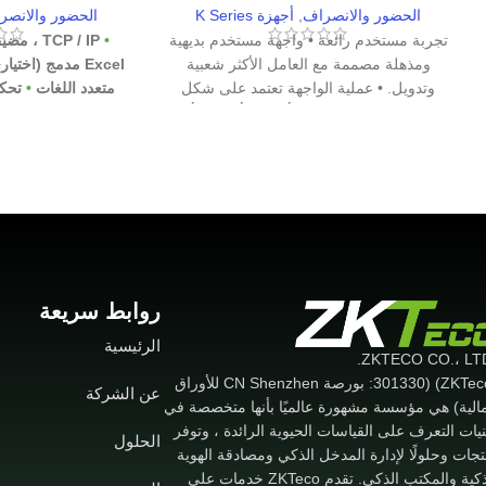
الحضور والانصراف
,
أجهزة K Series
الحضور والانصر
تجربة مستخدم رائعة • واجهة مستخدم بديهية
•
TCP / IP ، مضيف USB
ومذهلة مصممة مع العامل الأكثر شعبية
Excel مدمج (اختياري)
وتدويل. • عملية الواجهة تعتمد على شكل
متعدد اللغات
•
تحكم
وحدات التصميم الهرمي. أبسط وأفضل وأكثر
جرس
منطقية. • سرعة مطابقة أسرع: أقل من 0.5
ثانية. قابلية توسعة ممتازة • سهولة توسيع
الوظائف وتخصيصها طلب العملاء.
روابط سريعة
الرئيسية
(ZKTeco) (301330: بورصة CN Shenzhen للأوراق
عن الشركة
مالية) هي مؤسسة مشهورة عالميًا بأنها متخصصة في
نيات التعرف على القياسات الحيوية الرائدة ، وتوفر
الحلول
تجات وحلولًا لإدارة المدخل الذكي ومصادقة الهوية
الذكية والمكتب الذكي. تقدم ZKTeco خدمات على