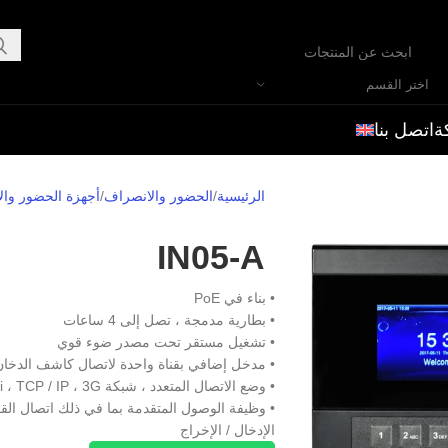
اختر القسم
ة
اتصل بنا
الرئيسية
الحضور والانصراف
أجهزة الحضور وال
IN05-A
• بناء في PoE
• بطارية مدمجة ، تصل إلى 4 ساعات
• تشغيل مستقر تحت مصدر ضوء قوي
• مدخل إضافي بقناة واحدة لاتصال كاشف الدخان
• وضع الاتصال المتعدد ، شبكة Wi-Fi ، TCP / IP ، 3G ، مضيف USB
• وظيفة الوصول المتقدمة بما في ذلك اتصال القفل ، الت
الإدخال / الإخراج