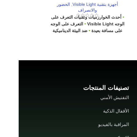
أجهزة بتقنية Visible Light
,
الحضور
الحضور والانصر
والانصراف
•
•
أحدث الخوارزميات وتقنيات التعرف على
والوجه و RFID وكلمة المرور
الوجه Visible Light
•
التعرف على الوجه
السرعة أقل من ثاني
على مسافة بعيدة
•
ضد البيئة الديناميكية
للاتصال بالإنترنت
•
من
وهجمات spoong
في قفل واحد وزر ال
1900mAH ، احتياطي يصل إلى 3 ساعات
تصنيفات المنتجات
التفتيش الأمني
الأقفال الذكية
المراقبة بالفيديو