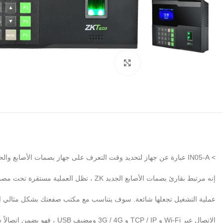
Click to enlarge
> IN05-A عبارة عن جهاز لتحديد وقت التعرف على جهاز بصمات الأصابع والحضور والانصراف والتحكم في الوصول.
إنه مرتبط بقارئ بصمات الأصابع الجديد ZK ، تظل العملية مستقرة تحت مصدر ضوء قوي ودقة عالية في التحقق من الأصابع الرطبة والخشنة. سرعة تحقق مذهلة وبديهية
عملية التشغيل تجعلها شائعة. سوف يتناسب مع مكتب صفعتك بشكل مثالي ال
الاتصال عبر Wi-Fi و TCP / IP و 3G / 4G ومضيف USB ، فهو يضمن اتصالاً سلسًا ونقل البيانات.