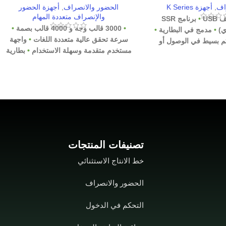
اف
,
أجهزة K Series
الحضور والانصراف
,
أجهزة الحضور
والإنصراف متعددة المهام
•
برنامج SSR
•
3000 قالب وجه و 4000 قالب بصمة
•
•
مدمج في البطارية
•
سرعة تحقق عالية متعددة اللغات
•
واجهة
 بسيط في الوصول أو
مستخدم متقدمة وسهلة الاستخدام
•
بطارية
 خارجي
احتياطية مدمجة اختيارية ، توفر ما يقرب من
4 ساعات من التشغيل المستمر
•
برنامج ثابت
جديد لـ Framework ، سهل لتوسيع الوظائف
وتخصيص متطلبات العميل
•
يتم تسجيل قالب
وجه واحد لمستخدم واحد فقط
•
قادرة على
اكتشاف ما إذا كان الوجه هو وجه حقيقي أم
صورة ، مما يعزز مستوى الأمان للتحقق
تصنيفات المنتجات
خط الانتاج الاستثنائي
الحضور والانصراف
التحكم في الدخول