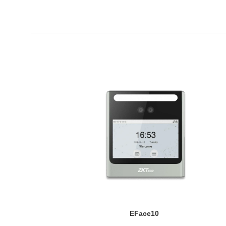
0
EFace10