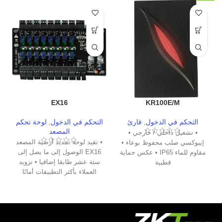
EX16
KR100E/M
التحكم في الدخول
,
قارئ
التحكم في الدخول
,
لوحة تحكم
المصعد
• تشغيل داخلي / خارجي •
• تقيد لوحة تمديد أرضية المصعد
إيبوكسي صلب محفوظ بوعاء •
EX16 الوصول إلى ما يصل إلى
مقاوم للماء IP65 • عكس حماية
ستة عشر طابقا إضافيا • تزويد
قطبية
العملاء بأكثر التطبيقات أمانًا
وقابلة للتطوير • حلول التحكم في
الوصول بأسعار معقولة • يمكن
تقييد الوصول إلى الأرضية بناءً
على بيانات اعتماد المستخدم
المختلفة ، بما في ذلك بصمة