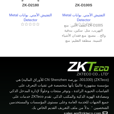
ZK-D2180
ZK-D100S
التفتيش الأمني
,
بوابات Metal
التفتيش الأمني
,
بوابات Metal
Detector
Detector
ZK-D100S كشف الأمن: منع
التهريب، مثل: سكين، بندقية
والخ… مصنع: منع فقدان الأشياء
الثمينة. منطقة التعليم: منع
أدوات الغش، مثل:
“ZKTECO CO.، LTD.
(ZKTeco) (301330: بورصة CN Shenzhen للأوراق المالية) هي
مؤسسة مشهورة عالميًا بأنها متخصصة في تقنيات التعرف على
القياسات الحيوية الرائدة ، وتوفر منتجات وحلولًا لإدارة المدخل الذكي
ومصادقة الهوية الذكية والمكتب الذكي. تقدم ZKTeco خدمات على
جميع الجبهات للخدمة العامة وعلى مستوى المؤسسات والمستخدمين
الشخصيين “. بدلاً من ملف التعريف القديم الخاص بك.
sales.eg@zkteco.com