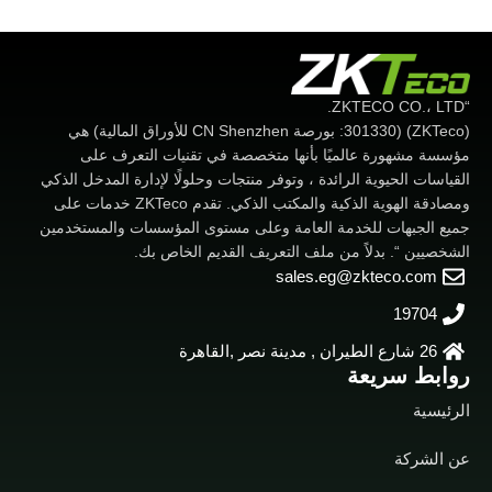
ZKBIO CVSECURITY هو نظام
ZKTeco • إخطار التنبيه التلقائي
ر
الأمان القائم على الويب "All-in-
• مراقبة حالة الباب في الوقت
م
One" النهائي الذي طورته .
الحقيقي • سهل الاستخدام
ا
للعملية بنقرة واحدة • يدعم لوحة
ا
التوسعة لمزيد من التطبيقات
•
“ZKTECO CO.، LTD.
ع
(ZKTeco) (301330: بورصة CN Shenzhen للأوراق المالية) هي
ا
مؤسسة مشهورة عالميًا بأنها متخصصة في تقنيات التعرف على
القياسات الحيوية الرائدة ، وتوفر منتجات وحلولًا لإدارة المدخل الذكي
ومصادقة الهوية الذكية والمكتب الذكي. تقدم ZKTeco خدمات على
جميع الجبهات للخدمة العامة وعلى مستوى المؤسسات والمستخدمين
الشخصيين “. بدلاً من ملف التعريف القديم الخاص بك.
sales.eg@zkteco.com
19704
26 شارع الطيران , مدينة نصر ,القاهرة
روابط سريعة
الرئيسية
عن الشركة