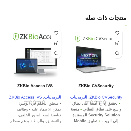
منتجات ذات صله
ZKBio Access IVS
ZKBio CVSecurity
ZKBio CVSecurity
,
البرمجيات
البرمجيات
,
ZKBio Access IVS
•
تحقيق إدارة أمنية على نطاق
• منطق التحكم في الوصول
•
واسع على نطاق النظام.
•
منصة
يمكن الاعتماد عليه • وظائف
"
Security Solution المستندة
قياسية لمنع المرور الخلفي،
ا
إلى الويب.
•
تطبيق Mobile
والتعشيق، والربط • يدعم معظم
ا
•
Global Anti-Passback
محطات التحكم في الوصول
ص