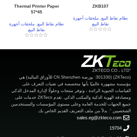
Thermal Printer Paper
ZKB107
57*45
نظام نقاط البيع
,
ملحقات أجهزة
ن
نقاط البيع
نظام نقاط البيع
,
ملحقات أجهزة
نقاط البيع
“ZKTECO CO.، LTD.
(ZKTeco) (301330: بورصة CN Shenzhen للأوراق المالية) هي
مؤسسة مشهورة عالميًا بأنها متخصصة في تقنيات التعرف على
القياسات الحيوية الرائدة ، وتوفر منتجات وحلولًا لإدارة المدخل الذكي
ومصادقة الهوية الذكية والمكتب الذكي. تقدم ZKTeco خدمات على
جميع الجبهات للخدمة العامة وعلى مستوى المؤسسات والمستخدمين
الشخصيين “. بدلاً من ملف التعريف القديم الخاص بك.
sales.eg@zkteco.com
19704