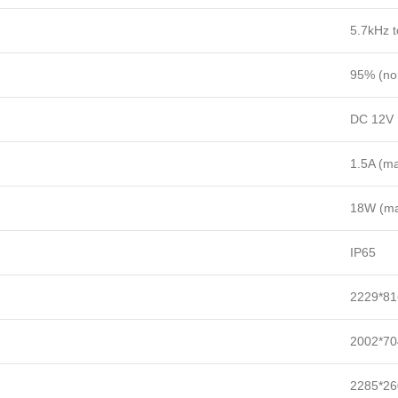
5.7kHz t
95% (no
DC 12V
1.5A (m
18W (m
IP65
2229*81
2002*70
2285*26