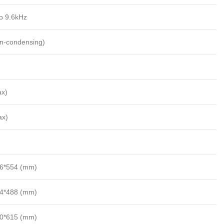
o 9.6kHz
n-condensing)
ax)
ax)
6*554 (mm)
4*488 (mm)
0*615 (mm)