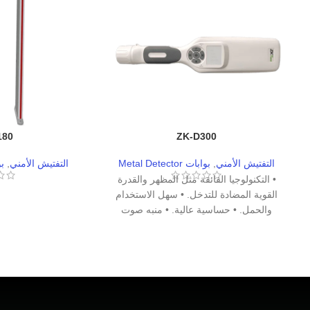
180
ZK-D300
التفتيش الأمني
,
بوابات Metal Detector
التفتيش الأمني
,
بواب
• التكنولوجيا الفائقة مثل المظهر والقدرة
القوية المضادة للتدخل. • سهل الاستخدام
والحمل. • حساسية عالية. • منبه صوت
وضوء، يتصل بالسماعة الخارجية. • ثلاثة
أوضاع إنذار: الصوت والاهتزاز والصوت. •
يستخدم بطارية من نوع AA وهي متوفرة
بسهولة، ويمكن أن تعمل بشكل متواصل
لأكثر من 70 ساعة. • في وضع الاستعداد
لأكثر من دقيقتين، سوف ينام تلقائيًا، وفي