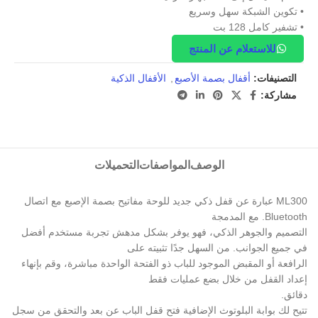
• تكوين الشبكة سهل وسريع
• تشفير كامل 128 بت
للاستعلام عن المنتج
التصنيفات:
أقفال بصمة الأصبع
,
الأقفال الذكية
مشاركة:
الوصف
المواصفات
التحميلات
ML300 عبارة عن قفل ذكي جديد للوحة مفاتيح بصمة الإصبع مع اتصال
Bluetooth. مع المدمجة
التصميم والجوهر الذكي، فهو يوفر بشكل مدهش تجربة مستخدم أفضل
في جميع الجوانب. من السهل جدًا تثبيته على
الرافعة أو المقبض الموجود للباب ذو الفتحة الواحدة مباشرة، وقم بإنهاء
إعداد القفل من خلال بضع عمليات فقط
دقائق.
تتيح لك بوابة البلوتوث الإضافية فتح قفل الباب عن بعد والتحقق من سجل