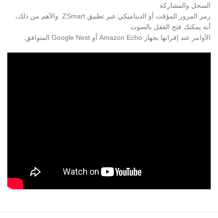
السجل والمشاركة
رمز المرور المؤقت أو الديناميكي عبر تطبيق ZSmart. والأهم من ذلك،
أنه يمكنك فتح القفل بالصوت
الأوامر عند إقرانها بجهاز Amazon Echo أو Google Nest المتوافق.