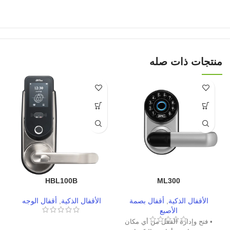
منتجات ذات صله
HBL100B
ML300
الأقفال الذكية
,
أقفال بصمة
الأقفال الذكية
,
أقفال الوجه
الأصبع
• فتح وإدارة القفل من أي مكان