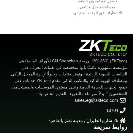
• يعمل مع أمازون اليكسا
ومساعد جوجل • تلقي
الإخطارات في الوقت الحقيقي
من انخفاض البطارية، محاولات
غير قانونية والاختطاف • دعم ما
يصل إلى 128 جهازًا فرعيًا •
تكوين الشبكة سهل وسريع •
تشفير كامل 128 بت
“ZKTECO CO.، LTD.
(ZKTeco) (301330: بورصة CN Shenzhen للأوراق المالية) هي
مؤسسة مشهورة عالميًا بأنها متخصصة في تقنيات التعرف على
القياسات الحيوية الرائدة ، وتوفر منتجات وحلولًا لإدارة المدخل الذكي
ومصادقة الهوية الذكية والمكتب الذكي. تقدم ZKTeco خدمات على
جميع الجبهات للخدمة العامة وعلى مستوى المؤسسات والمستخدمين
الشخصيين “. بدلاً من ملف التعريف القديم الخاص بك.
sales.eg@zkteco.com
19704
26 شارع الطيران , مدينة نصر ,القاهرة
روابط سريعة