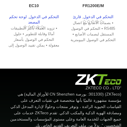
EC10
FR1200E/M
التحكم في الدخول
,
قارئ
التحكم في الدخول
,
لوحة تحكم
المصعد
• بصمات الأصابع مع اتصال
• تزويد العملاء بأكثر التطبيقات
RS485 • التحكم في الوصول
أمانًا وقابلة للتطوير • حلول
المستقل لبصمات الأصابع •
التحكم في الوصول بأسعار
التحكم في الوصول البيومترية
معقولة • يمكن تقييد الوصول إلى
الأرضية بناءً على بيانات اعتماد
المستخدم المختلفة ، بما في ذلك
بصمة الإصبع
“ZKTECO CO.، LTD.
(ZKTeco) (301330: بورصة CN Shenzhen للأوراق المالية) هي
مؤسسة مشهورة عالميًا بأنها متخصصة في تقنيات التعرف على
القياسات الحيوية الرائدة ، وتوفر منتجات وحلولًا لإدارة المدخل الذكي
ومصادقة الهوية الذكية والمكتب الذكي. تقدم ZKTeco خدمات على
جميع الجبهات للخدمة العامة وعلى مستوى المؤسسات والمستخدمين
الشخصيين “. بدلاً من ملف التعريف القديم الخاص بك.