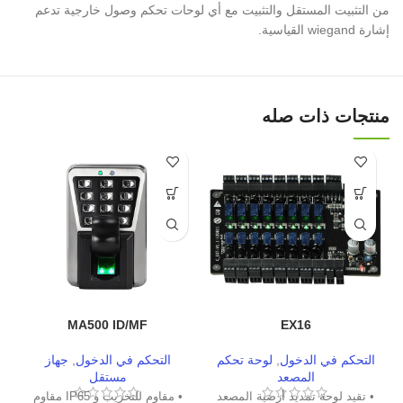
من التثبيت المستقل والتثبيت مع أي لوحات تحكم وصول خارجية تدعم
إشارة wiegand القياسية.
منتجات ذات صله
MA500 ID/MF
EX16
التحكم في الدخول
,
لوحة تحكم
التحكم في الدخول
,
جهاز
المصعد
مستقل
• تقيد لوحة تمديد أرضية المصعد
• مقاوم للتخريب و IP65 مقاوم