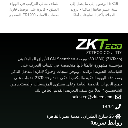
EX16 الوصول إلى ما يصل إلى
للماء ، مثالي للتركيب في الهواء
ستة عشر طابقا إضافيا • تزويد
الطلق • قادرة على توصيل قارئ
العملاء بأكثر التطبيقات أمانًا
بصمات الأصابع FR1200 المصمم
وقابلة للتطوير • حلول التحكم في
خصيصًا • اجمع بين النظام
الوصول بأسعار معقولة • يمكن
الرئيسي ونظام الرقيق لتأمين
تقييد الوصول إلى الأرضية بناءً
المدخل والخروج مع المصادقة
على بيانات اعتماد المستخدم
ثنائية المقاييس الحيوية وبواسطة
المختلفة ، بما في ذلك بصمة
RS485 • دعم مكافحة التراجع
الإصبع
لتعظيم مستوى الأمان • سهولة
“ZKTECO CO.، LTD.
الاندماج مع النظام الحالي. •
(ZKTeco) (301330: بورصة CN Shenzhen للأوراق المالية) هي
توفير أنواع مختلفة من أجهزة
مؤسسة مشهورة عالميًا بأنها متخصصة في تقنيات التعرف على
الإنذار ، مثل إنذار حساس الباب
القياسات الحيوية الرائدة ، وتوفر منتجات وحلولًا لإدارة المدخل الذكي
وإنذار الإكراه وما إلى ذلك • Free
ومصادقة الهوية الذكية والمكتب الذكي. تقدم ZKTeco خدمات على
Pull SDK متاح للتكامل
جميع الجبهات للخدمة العامة وعلى مستوى المؤسسات والمستخدمين
الشخصيين “. بدلاً من ملف التعريف القديم الخاص بك.
sales.eg@zkteco.com
19704
26 شارع الطيران , مدينة نصر ,القاهرة
روابط سريعة