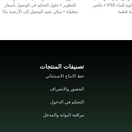
محفوظ بوعاء • مقاوم للماء IP65 • عكس
للتطوير • حلول التحكم في الوصول بأسعار
ة قطبية
معقولة • يمكن تقييد الوصول إلى الأرضية بناءً
على بيانات اعتماد المستخدم المختلفة ، بما
في ذلك بصمة الإصبع
تصنيفات المنتجات
خط الانتاج الاستثنائي
الحضور والانصراف
التحكم في الدخول
مراقبة البوابة والمدخل