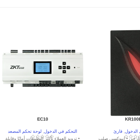
EC10
KR100
 الدخول
,
قارئ
التحكم في الدخول
,
لوحة تحكم المصعد
خارجي • إيبوكسي صلب
• تزويد العملاء بأكثر التطبيقات أمانًا وقابلة