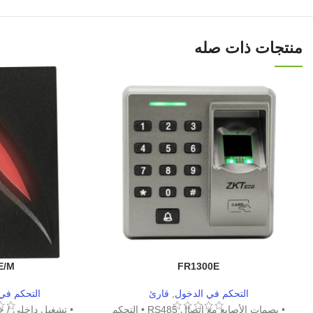
منتجات ذات صله
E/M
FR1300E
التحكم في الدخول
,
قارئ
التحكم في
• بصمات الأصابع مع اتصال RS485 • التحكم
• تشغيل داخلي / 