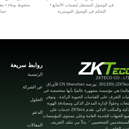
في الوصول المستقل لبصمات الأصابع •
التحكم في الوصول البيومترية
حماي
روابط سريعة
الرئيسية
(ZKTeco) (301330: بورصة CN Shenzhen للأوراق
عن الشركة
مالية) هي مؤسسة مشهورة عالميًا بأنها متخصصة في
نيات التعرف على القياسات الحيوية الرائدة ، وتوفر
الحلول
تجات وحلولًا لإدارة المدخل الذكي ومصادقة الهوية
الذكية والمكتب الذكي. تقدم ZKTeco خدمات على
الدعم
يع الجبهات للخدمة العامة وعلى مستوى المؤسسات
لمستخدمين الشخصيين “. بدلاً من ملف التعريف
المقالات
قديم الخاص بك.