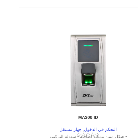
3-M
MA300 ID
التحكم في الدخول
,
جهاز مستقل
التحكم في الد
• هيكل متين ومتانة إضافية • سهولة التركيب
•
الوصول عن طريق ال