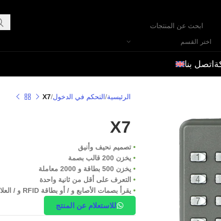
اختر القسم
ة
اتصل بنا
الرئيسية
التحكم في الدخول
X7
X7
•
تصميم نحيف وأنيق
•
يخزن 200 قالب بصمة
•
يخزن 500 بطاقة و 2000 معاملة
•
التعرف على أقل من ثانية واحدة
•
يقرأ بصمات الأصابع و / أو بطاقة RFID و / العلاقات العامة دبوس
للاستعلام عن المنتج