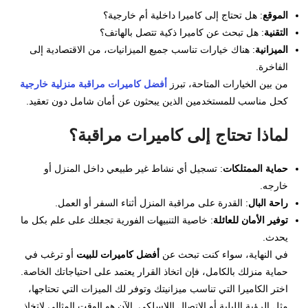
الموقع
: هل تحتاج إلى كاميرا داخلية أم خارجية؟
التقنية
: هل تبحث عن كاميرا ذكية تتصل بالهاتف؟
الميزانية
: هناك خيارات تناسب جميع الميزانيات، من الاقتصادية إلى
الفاخرة.
من بين الخيارات المتاحة، تبرز
أفضل كاميرات مراقبة منزلية خارجية
كحل مناسب للمستخدمين الذين يبحثون عن أمان شامل دون تعقيد.
لماذا تحتاج إلى كاميرات مراقبة؟
حماية الممتلكات
: تسجيل أي نشاط غير طبيعي داخل المنزل أو
خارجه.
راحة البال
: القدرة على مراقبة المنزل أثناء السفر أو العمل.
توفير الأمان للعائلة
: خاصية التنبيهات الفورية تجعلك على علم بكل ما
يحدث.
في النهاية، سواء كنت تبحث عن
أفضل كاميرات للبيت
أو ترغب في
حماية منزلك بالكامل، فإن اتخاذ القرار يعتمد على احتياجاتك الخاصة.
اختر الكاميرا التي تناسب ميزانيتك وتوفر لك الميزات التي تحتاجها،
مثل الرؤية الليلية أو الاتصال اللاسلكي. الآن هو الوقت المثالي لاتخاذ