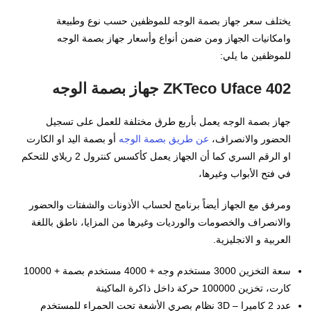
يختلف سعر جهاز بصمة الوجه للموظفين حسب نوع وطبيعة
وامكانيات الجهاز ومن ضمن أنواع وأسعار جهاز بصمة الوجه
للموظفين ما يلي:
ZKTeco Uface 402 جهاز بصمة الوجه
جهاز بصمة الوجه يعمل بأربع طرق مختلفة للعمل على تسجيل
الحضور والانصراف،
عن طريق بصمة الوجه
أو بصمة اليد او الكارت
او الرقم السري كما أن الجهاز يعمل كأكسس كنترول 2 ريلاي للتحكم
في فتح الأبواب وغيرها،
ومرفق مع الجهاز أيضاً برنامج لحساب الأذونات والشفتات والحضور
والانصراف والخصومات والورديات وغيرها من المزايا، ناطق باللغة
العربية و الانجليزية.
سعة التخزين 3000 مستخدم وجه + 4000 مستخدم بصمة + 10000
كارت، تخزين 100000 حركة داخل ذاكرة الماكينة
عدد 2 كاميرا – 3D نظام بصري الأشعة تحت الحمراء للمستخدم