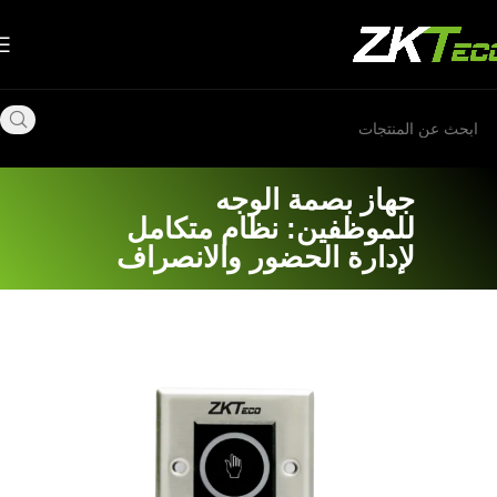
جهاز بصمة الوجه
للموظفين: نظام متكامل
لإدارة الحضور والانصراف