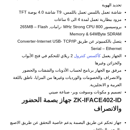
تحديد الهوية
شاشة تعمل باللمس تعمل باللمس، T9 شاشة 4.0 بوصة TFT
مزود ببطارية تعمل لمدة 4 الى 6 ساعات
بروسيسور 800 MHz Strong CPU -رامات, 265MB – Flash
Memory & 64MByte SDRAM
يتصل بالكمبيوتر عن طريق Converter-Internet USB- TCP/IP
Serial – Ethernet
الجهاز يعمل
كأكسس كنترول
2 ريلاي للتحكم في فتح الأبواب
والخزائن وغيرها
مرفق مع الجهاز برنامج لحساب الأذونات والشفتات والحضور
والانصراف والخصومات والورديات وغيرها من المزايا، ناطق باللغة
العربية و الانجليزية.
تصميم و مكونات وسوفت وير- صناعة صيني
ZK-IFACE402-ID جهاز بصمة الحضور
والانصراف
جهاز تحكم عن طريق البصمة يدعم خاصية التحقق عن طريق الاصبع
والوجه والبطاقات