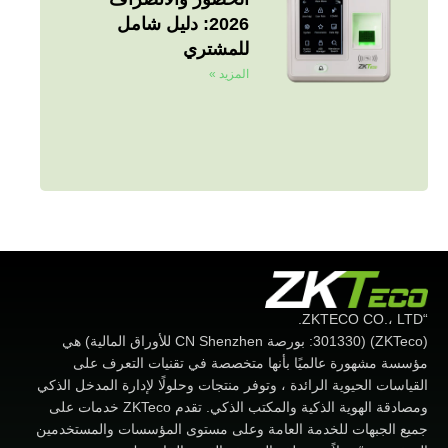
2026: دليل شامل
للمشتري
المزيد »
“ZKTECO CO.، LTD.
(ZKTeco) (301330: بورصة CN Shenzhen للأوراق المالية) هي
مؤسسة مشهورة عالميًا بأنها متخصصة في تقنيات التعرف على
القياسات الحيوية الرائدة ، وتوفر منتجات وحلولًا لإدارة المدخل الذكي
ومصادقة الهوية الذكية والمكتب الذكي. تقدم ZKTeco خدمات على
جميع الجبهات للخدمة العامة وعلى مستوى المؤسسات والمستخدمين