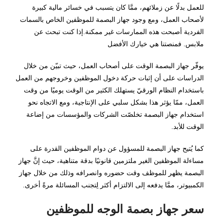
للعمل بدلًا عن زملائهم، ممَّا كان يتسبب في خسائر مالية كبيرة
لأصحاب العمل، ومع وجود جهاز البصمة للموظفين الخاص بالسمات
الفردية أصبحت هذه الممارسات غير ممكنة.إذا كنت تبحث عن
ملابس. فمنصتنا هي خيارك الأفضل
يوفّر جهاز البصمة الوقت على أصحاب العمل، حيث تبيّن من خلال
الدراسات على أن إثبات حركة دخول الموظفين وخروجهم من العمل
باستخدام النظام الورقيّ يستهلك الكثير من الوقت يوميًا من وقت
العمل، ممّا يؤثر هذا بشكل سلبي على الإنتاجية، ومع الاتجاه نحو
استخدام جهاز البصمة تخلصّت الشركات والمؤسسات من إضاعة
الوقت للأبد.
كما يُتيح جهاز البصمة للمسؤول عن دوام الموظفين القدرة على
مساءلة الموظفين الغير ملتزمين قانونيًا بدقة متناهية، حيث إنَّ جهاز
البصمة يظهر للموظف وقت حضوره وانصرافه وذلك من خلال جهاز
الكمبيوتر، ممَّا يدفعه إلى الالتزام أكثر لِتجنب المسائلة مرةً أخرى.
سعر جهاز بصمة الوجه للموظفين