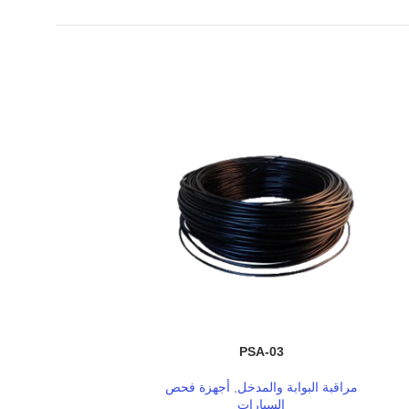
eries
PSA-03
مراقبة البوابة والمدخل
,
أجهزة فحص
Turnstile
,
مراق
السيارات
 TURNSTILE
•
•