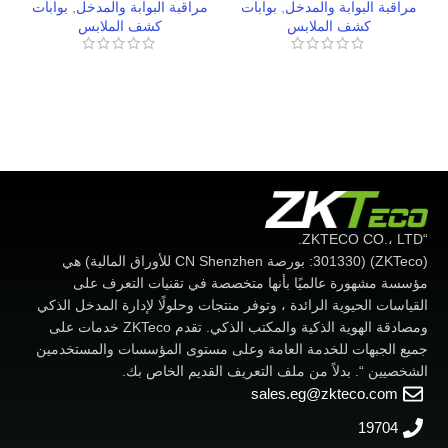
مراقبة البوابة والمدخل
,
بوابات
مراقبة البوابة والمدخل
,
بوابات
كشف الملابس
كشف الملابس
“ZKTECO CO.، LTD.
(ZKTeco) (301330: بورصة CN Shenzhen للأوراق المالية) هي
مؤسسة مشهورة عالميًا بأنها متخصصة في تقنيات التعرف على
القياسات الحيوية الرائدة ، وتوفر منتجات وحلولًا لإدارة المدخل الذكي
ومصادقة الهوية الذكية والمكتب الذكي. تقدم ZKTeco خدمات على
جميع الجبهات للخدمة العامة وعلى مستوى المؤسسات والمستخدمين
الشخصيين “. بدلاً من ملف التعريف القديم الخاص بك.
sales.eg@zkteco.com
19704