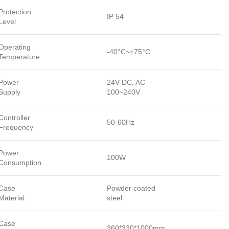
Protection
IP 54
Level
Operating
-40°C~+75°C
Temperature
Power
24V DC, AC
Supply
100~240V
Controller
50-60Hz
Frequency
Power
100W
Consumption
Case
Powder coated
Material
steel
Case
360*330*1000mm