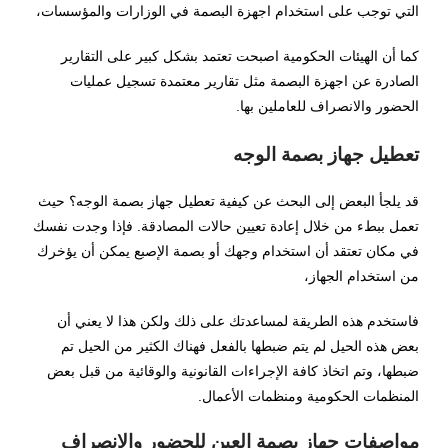
التي توجب على استخدام اجهزة البصمة في الوزارات والمؤسسات،
62-
01/.
كما أن الهيئات الحكومية اصبحت تعتمد بشكل كبير على التقارير
سوبر
الصادرة عن اجهزة البصمة مثل تقارير معتمدة تسجيل عمليات
كلون
الحضور والانصراف للعاملين بها.
رولكس
هو
تعطيل جهاز بصمة الوجه
المكان
المناسب
قد يلجأ البعض إلى البحث عن كيفية تعطيل جهاز بصمة الوجه؟ حيث
للذهاب
تعمل ببطء من خلال إعادة تعيين حالات المصادقة. فإذا وجدت نفسك
إليه!
في مكان تعتقد أن استخدام وجهك أو بصمة الإصبع يمكن أن يؤخرك
أكبر
من استخدام الجهاز،
مجموعة
فاستخدم هذه الطريقة لمساعدتك على ذلك ولكن هذا لا يعني أن
من
بعض هذه الحيل لم يتم ضبطها بالفعل فهناك الكثير من الحيل تم
ساعات
ضبطها، وتم اتخاذ كافة الإجراءات القانونية والوقائية من قبل بعض
رولكس
المنظمات الحكومية ومنظمات الأعمال.
المزيفة
على
مواصفات جهاز بصمة العين للحضور والانصراف