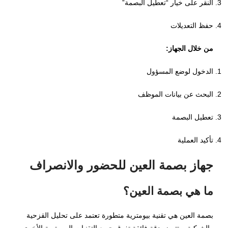
النقر على خيار “تعطيل البصمة”
حفظ التعديلات
من خلال الجهاز:
الدخول لوضع المسؤول
البحث عن بيانات الموظف
تعطيل البصمة
تأكيد العملية
جهاز بصمة العين للحضور والانصراف
ما هي بصمة العين؟
بصمة العين هي تقنية بيومترية متطورة تعتمد على تحليل القزحية
والشبكية، وتتميز بدقة فائقة تفوق جميع التقنيات البيومترية الأخرى.