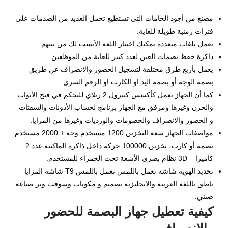
مصنع من أجود الخامات التي تستطيع تحمل العديد من الصدمات على
فترات زمنية طويلة للغاية.
يعمل بلغات متعددة يمكنك اختيار اللغة الأنسب لك من بينهم
ذاكرة حفظ بصمات العين لعدد كبير للغاية من الموظفين.
يعمل بأربع طرق مختلفة لتسجيل الحضور والانصراف عن طريق
بصمة الوجه أو بصمة اليد او الكارت او الرقم السري.
كما أن الجهاز يعمل كأكسس كنترول 2 ريلاي للتحكم في فتح الأبواب
والخزن وغيرها ومرفق مع الجهاز برنامج لحساب الأذونات والشفتات
و الحضور والانصراف والخصومات والورديات وغيرها من المزايا.
مواصفات الجهاز سعة التخزين 1200 مستخدم وجه + 2000 مستخدم
بصمة أو كارت، تخزين 100000 حركة داخل ذاكرة الماكينة عدد 2
كاميرا – 3D نظام بصري الأشعة تحت الحمراء للمستخدم.
تحديد الهوية شاشة تعمل باللمس تعمل باللمس T9 شاشة المزايا
ناطق باللغة العربية والانجليزية تصميم و مكونات وسوفت وير صناعة
صيني.
كيفية تعطيل جهاز البصمة للحضور