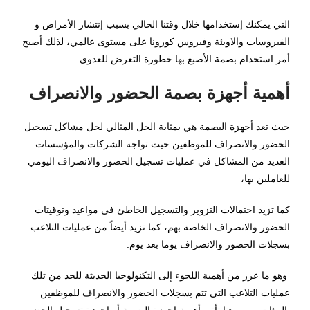
التي يمكنك إستخدامها خلال وقتنا الحالي بسبب إنتشار الأمراض و
الفيروسات والاوبئة وفيروس كورونا على مستوى عالمي، لذلك أصبح
أمر استخدام بصمة الأصبع بها خطورة التعرض للعدوى.
أهمية أجهزة بصمة الحضور والانصراف
حيث تعد أجهزة البصمة هي بمثابة الحل المثالي لحل مشاكل تسجيل
الحضور والانصراف للموظفين حيث تواجه الشركات والمؤسسات
العديد من المشاكل في عمليات تسجيل الحضور والانصراف اليومي
للعاملين بها،
كما تزيد احتمالات التزوير والتسجيل الخاطئ في مواعيد وتوقيتات
الحضور والانصراف الخاصة بهم، كما تزيد أيضاً من عمليات التلاعب
بسجلات الحضور والانصراف يوما بعد يوم.
وهو ما عزز من أهمية اللجوء إلى التكنولوجيا الحديثة للحد من تلك
عمليات التلاعب التي تتم بسجلات الحضور والانصراف للموظفين
بالهيئات، ومن هنا تأتي أهمية اجهزة البصمة أو اجهزة تسجيل الحضور