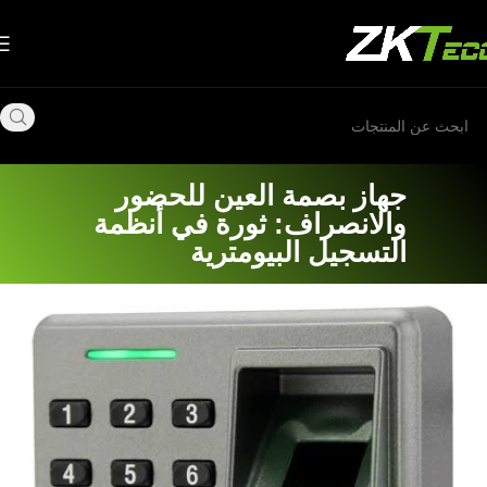
جهاز بصمة العين للحضور
والانصراف: ثورة في أنظمة
التسجيل البيومترية