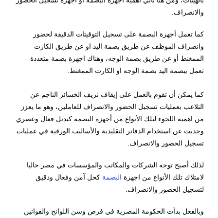
والانصراف.
كما تعمل أجهزة البصمة على تسجيل التوقيتات الدقيقة لحضور
وانصراف الموظف عن طريق بصمة اليد او عن طريق الكارت
الممغنط أو عن طريق بصمة الوجه، وهناك اجهزة بصمة متعددة
تعمل ببصمة اليد بصمة الوجه او الكارت الممغنط.
إذا
كما يمكن أن تقوم بالعمل على إيقاف نزيف الخسائر الناجم عن
كنت
التلاعب بعمليات تسجيل الحضور والانصراف للعاملين، وهو ما يعزز
تبحث
من اهمية اللجوء لتلك الأنواع من أجهزة البصمة كبديل فعال وعصري
عن
وحديث عن استخدام الدفاتر التقليدية والأساليب الورقية في عمليات
ساعة
تسجيل الحضور والانصراف.
رولكس
سوبر
لذلك أصبح توجه الشركات والمكاتب والمؤسسات في مصر حاليا
كلون
لامتلاك تلك الأنواع من اجهزة
البصمة
كحل آمن وفعال ودقيق
ريبليكا،
لتسجيل الحضور والانصراف.
https://www.swisswatch.is/product-
category/richard-
وبالفعل بدأت الحكومة المصرية في فرض وسن اللوائح والقوانين
mille/rm-