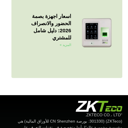
اسعار اجهزة بصمة
الحضور والانصراف
2026: دليل شامل
للمشتري
المزيد »
“ZKTECO CO.، LTD.
(ZKTeco) (301330: بورصة CN Shenzhen للأوراق المالية) هي
مؤسسة مشهورة عالميًا بأنها متخصصة في تقنيات التعرف على