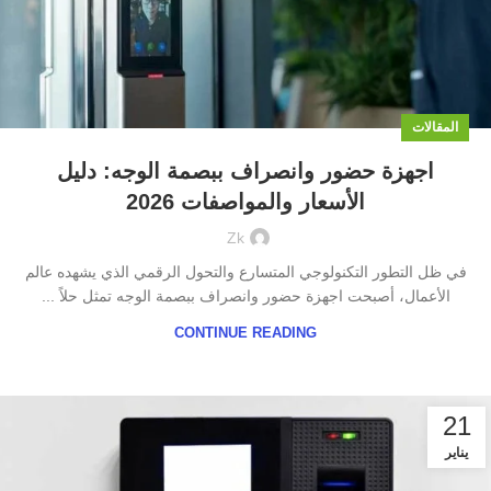
المقالات
اجهزة حضور وانصراف ببصمة الوجه: دليل
الأسعار والمواصفات 2026
Zk
في ظل التطور التكنولوجي المتسارع والتحول الرقمي الذي يشهده عالم
الأعمال، أصبحت اجهزة حضور وانصراف ببصمة الوجه تمثل حلاً ...
CONTINUE READING
21
يناير