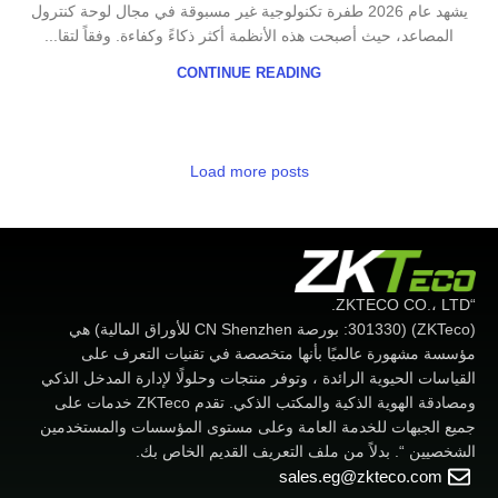
يشهد عام 2026 طفرة تكنولوجية غير مسبوقة في مجال لوحة كنترول
المصاعد، حيث أصبحت هذه الأنظمة أكثر ذكاءً وكفاءة. وفقاً لتقا...
CONTINUE READING
Load more posts
“ZKTECO CO.، LTD.
(ZKTeco) (301330: بورصة CN Shenzhen للأوراق المالية) هي
مؤسسة مشهورة عالميًا بأنها متخصصة في تقنيات التعرف على
القياسات الحيوية الرائدة ، وتوفر منتجات وحلولًا لإدارة المدخل الذكي
ومصادقة الهوية الذكية والمكتب الذكي. تقدم ZKTeco خدمات على
جميع الجبهات للخدمة العامة وعلى مستوى المؤسسات والمستخدمين
الشخصيين “. بدلاً من ملف التعريف القديم الخاص بك.
sales.eg@zkteco.com